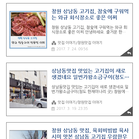
계 4대진미?! 이베리코 흑돼지 이베리코는 스
페인산 프리미엄 돼지고기로 도토리만 먹고 자
란 친환경 돼지라고 합니다. 도토리밭에서 방
창원 상남동 고기집, 참숯에 구워먹
목해 길러내서 육질이 더욱 쫄깃하고 육향이
는 와규 회식장소로 좋은 이찌
정말 뛰어나다고 하네요. 요즘 미식가들 사이
에서 인기가 많다고 하는데요. 고기육질이 무
창원 상남동 고기집, 참숯에 구워먹는 와규 회
슨 소고기 같더라구요. 예약하고 갔는게 기본
식장소로 좋은 이찌 안녕하세요. 즐거운 한주
찬 세팅이 이렇게 되어있습니다. 소스와 된장.
가 시작됐네요. 상남동에 맛있는 와규집이 있
야채와 장아찌들. ~모자라시면 셀프바에서 가
다고 해서 다녀왔습니다. KNN생방송투데이에
져다 드시면 ..
맛집 이야기/창원맛집 이야기
도 방영된 곳이라고 해요. 고기정말맛있었던 ~
2017. 7. 24. 09:56
이찌 한번 만나보실게요. 상남동 창평국밥 2층
에 위치해있어요. 주차는 박해윤외식명가 옆
공영에 하시면 되구요. 카센터 모여있는 윗라
인이에요. 도로가라 찾기가 쉬워요^^ 입구모
습. 일본식 개인화로 양곱창구이. 와규 참숯구
상남동맛집 맛있는 고기집이 새로
이 점 이찌 내부 인테리어 모습입니다. 그렇게
생겼네요 일번가왕소금구이(청도
크지않은 공간. 가운데 테이블자리가 4테이블
한재미나리 굿)
정도 있고 가쪽으로 다 개별칸으로 이뤄져있어
상남동맛집 맛있는 고기집이 새로 생겼네요 일
요. 군데군데 칸막이가 있는데 회식때는 걷고
번가왕소금구이(청도 한재미나리 굿) 창원에서
하시면 될거같구요 ㅎ 상남동 고기집 이찌 메
고기집이 가장 많이 생기면서도 가장 많이 사
뉴. 메인메뉴는 역시 특 오마카세. 1인 300G
라지는곳. 그외 술집이나 여러가지 다른 메뉴
4..
맛집 이야기/창원맛집 이야기
의 음식점들도 이런일들이 정말 자주있는곳.
2017. 3. 19. 23:35
창원 상남동이에요. 여기서 살아남는다는건..
맛집이 되어서 인기를 누릴수도 있겠죠. 주말
에 다녀온곳인데 굉장히 반한 곳이에요. ^^고
기도 맛있고.. 무제한 야채바까지.. 그리고 서
비스까지 삼박자를 갖춘곳입니다. 흐흐..~야채
창원 상남동 맛집, 육회비빔밥 육사
바에 청도 한재미나리가 있어서 조금놀람^^
시미 맛본 상남동 고기집 우람한우
상남동 일번가왕소금구이 가보실게요. - 창원