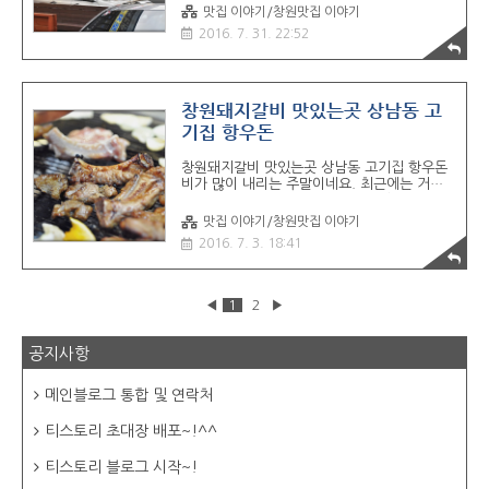
이 이어질지 말이죠. 후우... 오늘은 단골 고기
맛집 이야기/창원맛집 이야기
집 한곳 소개해드릴까 합니다. ! 자주 소개해드
2016. 7. 31. 22:52
린 돌배기집 입니다. ㅎ 창원 상남동에도 백종
원 브랜드 가게들이 즐비합니다. ^^; 백철판
맞은편이고 옆에는 홍콩반점이 성업중인곳입
니다. 착한가격에 가성비가 따라올 곳이 없어
서 아주 만족스러운곳이죠. 가게 전경입니다.
창원돼지갈비 맛있는곳 상남동 고
주차할곳이 3-4곳정도 있는데 거의 차있다고
기집 항우돈
보시면 됩니다. 바로 옆에 공영주차장이 있어
서 거기 대고 고고싱했습니다. 이게 왠걸,, 평
창원돼지갈비 맛있는곳 상남동 고기집 항우돈
일 저녁인데 웨이팅이 걸리네요. 1번이지만 ㅋ
비가 많이 내리는 주말이네요. 최근에는 거의
ㅋㅋ 조금 기다렸다 들어갔습니다. 실내모습.
주말에 비가 오는 게 공식화된거같습니다. 어
요즘들어 손님이 더 늘어난거같습니다. 사진
디 멀리도 못가고 영화보고 비오는날 고기나
찍..
맛집 이야기/창원맛집 이야기
굽자 하고 갈비 먹으러 다녀왔습니다.. 이곳은
2016. 7. 3. 18:41
상남동 고기집 항우돈입니다. - 상남동 고기집,
돼지갈비 맛있는 해돋이 숯불갈비- 회원동맛집
갈비가 맛있는 남다른고깃집- 창원 상남동 돼
지갈비 하면 이곳 나는조선의갈비다- 마산맛집
◀
1
2
▶
갈비와 해물된장찌개 맛있는 고기집, 산호동
운동장 옆 52갈비 ▲ 항아리에서 숙성된 돼지
갈비 가게 전경입니다. 토월천 사거리에서 일
공지사항
방통행길로 쭉 올라가다 보면 나오는 하천 오
른편에 위치한 상가중 한곳입니다. 앞에 추자
메인블로그 통합 및 연락처
할데가 조금 있구요. 길가로 주차칸이 마련되
어져 있습니다. 위치 주소 전화번호등은 지도
참고하세..
티스토리 초대장 배포~!^^
티스토리 블로그 시작~!