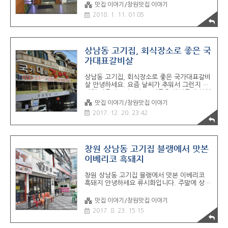
동에서 알아주는 고기집 한 곳 소개해드리겠습
맛집 이야기/창원맛집 이야기
니다. 회식장소 찾는분들도 많은 상남동, 술집
2018. 1. 11. 01:05
들도 많고.. 가게가 자주 바뀌는 곳중 한곳인데
요 ㅋ 고기 맛 하나로 오랜기간 버텨온곳입니
다. 그러고보니 오랜만에 방문. +_+! 입구모습
이구요. 메뉴는 여긴 판으로 나갑니다. 이판,
사판, 삼세판 ~ 부위별로 추가가 가능하구요.
상남동 고기집, 회식장소로 좋은 국
가성비까지 따져도 아주 괜찮은 가격대. ^^ 한
가대표갈비살
쪽에 소규모 회식 하시는분들 계셧고 반대편에
는 가족 모임인거같고..~ 두루두루 회식장소
상남동 고기집, 회식장소로 좋은 국가대표갈비
로도 좋고요. 연인들이 가서 구워먹기도 좋아
살 안녕하세요. 요즘 날씨가 추워서 그런지 고
요. 기본소스와 양파 소스 세팅~! 돌판에 같이
기집 자주가는거같아요. 이곳은 상남동에 위치
올라갈 김치~~! 이맛이 참 좋습니..
한 갈비살이 맛있는 국가대표갈비살이에요 가
맛집 이야기/창원맛집 이야기
격도 참하고 괜찮은곳입니다. 가게 전경입니
2017. 12. 20. 23:42
다. 상남동 횟집많은 라인이에요 ㅋㅋ 아래층
에 몽돌횟집도 보이구요. 다양한 메뉴들. 현재
1+1 행사중이에요. 점심특선도 괜찮은곳이구
요. ^^ 내부인테리어에요. 칸막이가 잘되어있
고 모두 좌식이에요. 내부 룸형식으로 되어있
창원 상남동 고기집 블랭에서 맛본
는곳도 있어서 회식장소로도 좋아요 상세메뉴.
이베리코 흑돼지
- 양념갈비살과 생삼겹살. 차돌박이, 등등..^^;
사이드메뉴도 꽤많은 편이에요 오늘은 회사 동
창원 상남동 고기집 블랭에서 맛본 이베리코
생들이랑 같이 점심먹으러 왔어요 ㅋㅋ 오랜만
흑돼지 안녕하세요 류시화입니다. 주말에 상남
에 고기파티~ 기본찬들이에요. 굉장히 잘나오
동에 위치한 고기집 블랭에 다녀왔습니다. 블
는편이에요.^^ 먹을게 많아서 굿~! 제가 사랑
랙앵거스로 유명한곳인데... 이번에 새롭게 이
하는 전과..
맛집 이야기/창원맛집 이야기
베리아 흑돼지를 선보인다고 해서 말이죠.
2017. 8. 23. 15:15
+_+ 상남동 동광빌딩 1층에 위치한 블랭 상남
점입니다. 주차는 지하에 하시면 됩니다. ■ 세