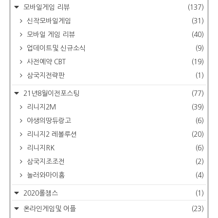
모바일게임 리뷰
(137)
신작모바일게임
(31)
모바일 게임 리뷰
(40)
업데이트및 신규소식
(9)
사전예약 CBT
(19)
삼국지전략판
(1)
21년8월이전포스팅
(77)
리니지2M
(39)
야생의땅듀랑고
(6)
리니지2 레볼루션
(20)
리니지RK
(6)
삼국지조조전
(2)
놀러와마이홈
(4)
2020롤챔스
(1)
온라인게임및 어플
(23)