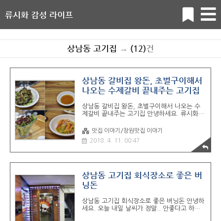
류시화 감성 라이프
상남동 고기집
→
(12)
건
상남동 갈비집 왕돈, 초벌구이해서
나오는 수제갈비 끝내주는 고기집
상남동 갈비집 왕돈, 초벌구이해서 나오는 수
제갈비 끝내주는 고기집 안녕하세요. 류시화입
니다. 얼마전 새로 오픈한 상남동 수제돼지갈
비 전문점 왕돈 다녀왔습니다. 고기부터 직접
맛집 이야기/창원맛집 이야기
고르시고 갈비 포 뜨고 양념까지.. 모든 과정을
2018. 4. 11. 00:47
손수 하는 곳!. +_+ 맛과 정성이 아주 그
냥..~~~~ 위치는 상남동 마디미로 공원 앞.
모란여성병원 옆, 아모르빌딩 1층이에요. 주차
는 건너편에 있는 레알 주차장에 주차하고 들
어갔습니다. 영업시간은 오전11시 30분부터
상남동 고기집 회식장소로 좋은 버
오후 0시까지. 점심특선 메뉴있구요. 휴일은
닝돈
첫째 셋째 일요일입니다. 음 갈비집에 찬이 참
잘나와요.. 쿄쿄. 물김치와 장아찌도 맛있었고
상남동 고기집 회식장소로 좋은 버닝돈 안녕하
냉채소스들어간 녀석과 샐러드도 굿. 묵채도잘
세요. 오늘 내일 날씨가 정말.. 안좋다고 하는
먹었습니다. 흐흐. 고기 나오기 기다리는동안
데 출근길 조심하셔야겠습니다.!!!오늘은 상남
입맛 돋구는 음식들이 많아서 좋았던거 같..