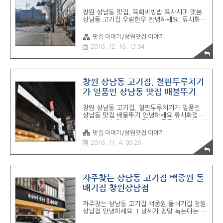
상남동 맛집 대한상회, 고기땡길때 찾는 한우
창원 상남동 맛집, 육회비빔밥 육사시미 맛본
맛있는 상남동회식장소- 차야소스와 함께 즐기
상남동 고기집 우람한우 안녕하세요. 류시화입
는 살살녹는 차돌박이, 돌배기집 창원상남점-
니다. 상남동에서 요즘 핫한 고기집이라는 우
창원 상남동 한우와 장어구이의 만남, 회식장
람한우마을 다녀왔습니다. 점심때도 손님이 꽤
소로 좋은..
맛집 이야기/창원맛집 이야기
북적북적.. 12시에 웨이팅이 걸리더라구요. 제
2016. 12. 16. 13:04
시간에 드실분들은 미리 예약하고 가시면 좋겠
습니다. 가게 전경입니다. 한마음 병원 옆 공영
주차장 바로 맞은편에 위치해 있어요. 도로 전
경 사진도 아래 있으니 찾기는 어렵지 않으시
겠죠? 가게 앞 도라가에는 불법 주정차 단속중
창원 상남동 고기집, 철판두루치기
이라 지정주차장 이용하시면 될거같습니다 .로
가 일품인 상남동 맛집 배불뚜기
데오주차장 지원되네요. 육회비빔밥 기본상입
니다. 기본 반찬과 밥. 그리고 국물이 나오느군
창원 상남동 고기집, 철판두루치기가 일품인
요. 가격은 8500원. 양념이 풍부하고 육회양
상남동 맛집 배불뚜기 안녕하세요 류시화입니
이 꽤 많은게 장점입니다. 다른 야채들도 푸짐
다. !날씨가 추워서 요즘 고기류를 많이 먹는거
하게 들어가 있어서 먹기 괜찮구요. 비비면 모
같군요. -0-.. 철판두루치기가 맛있는 배불뚜기
습..
맛집 이야기/창원맛집 이야기
상남점 다녀왔습니다. ~ 푸짐한 양과 저렴한
2016. 11. 4. 09:26
가격으로 고기집으로 사랑받는 곳이죠. ^^ 한
번 같이 가보실게요. 가게 전경입니다. 상남동
리더스빌 건물 2층이에요. 주차는 건물 지하에
도 되고 맞은편 공영주차장 천원 지원됩니다.
상남동에서 주차지원안되는곳이 꽤 많은데 여
자주찾는 상남동 고기집 백종원 돌
긴 메뉴 가격도 저렴한데 주차 지원까지 해줘
배기집 창원상남점
서 너무 좋은듯 합니다. 입구 및 실내 모습. 입
구는 좁은 편인데.. 내부는 정말 넓어요. 단체
자주찾는 상남동 고기집 백종원 돌배기집 창원
회식 장소도 가능한 룸이 있고 개별 테이블, 앉
상남점 안녕하세요. ! 날씨가 정말 녹는다는 말
아서 식사하실수 있는 테이블까지 구비되어 있
이 나올정도로 징글징글하네요. 언제까지 폭염
는곳입니다. 배불뚜기 메뉴표입니다...