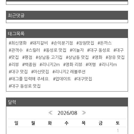
최근댓글
태그목록
최신영화
돼지갈비
손익분기점
창원맛집
돈까스
관객수
스릴러
동성로 맛집
이놀자
대구 동성로
대구
맛집
평점
상남동 고기집
상남동 맛집
영화
장유 맛집
리뷰
백종원
리니지2m
영화 리뷰
여행
리니지m
대구 맛집
마산맛집
리니지2 레볼루션
태그를 입력해 주세요.
업데이트
대구맛집
대구 동성로 맛집
달력
2026/08
«
»
일
월
화
수
목
금
토
1